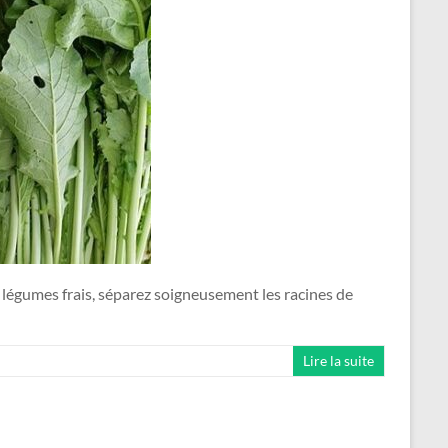
de légumes frais, séparez soigneusement les racines de
Lire la suite