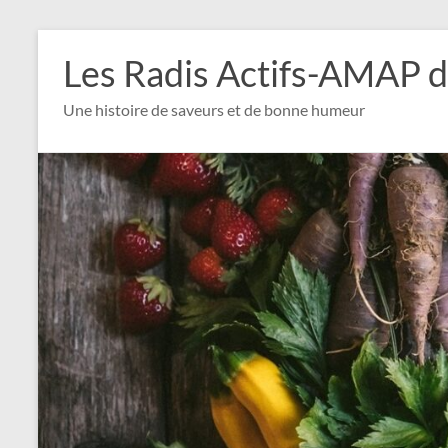
Aller
au
Les Radis Actifs-AMAP d
contenu
Une histoire de saveurs et de bonne humeur