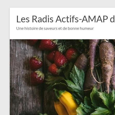
Aller
au
Les Radis Actifs-AMAP d
contenu
Une histoire de saveurs et de bonne humeur