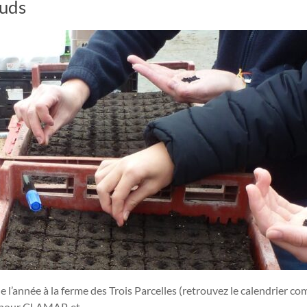
œuds
f de l’année à la ferme des Trois Parcelles (retrouvez le calendrier 
is pour CLAMAP, et