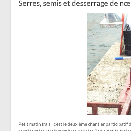
Serres, semis et desserrage de n
Petit matin frais : c’est le deuxième chantier participati
représentées : trois membres pour les Radis Actifs, tro