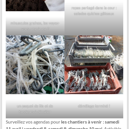
repas partagé dans la cour :
salades quiches gâteaux
minuscules graines, les voyez-
vous, une à une ?
un paquet de fils et de
démêlage terminé !
tendeurs à démêler
Surveillez vos agendas pour
les chantiers à venir : samedi
11 avril | vendredi 8, samedi 9, dimanche 10 mai
. Activités