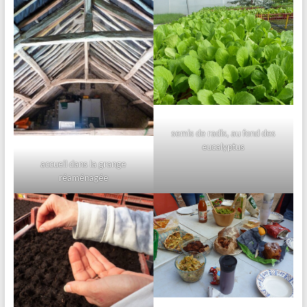
semis de radis, au fond des
eucalyptus
accueil dans la grange
réaménagée