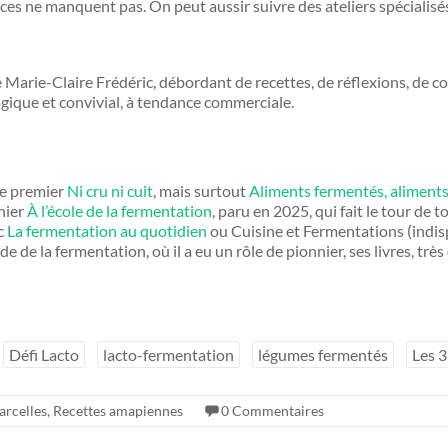
ces ne manquent pas. On peut aussir suivre des ateliers spécialisés
Marie-Claire Frédéric, débordant de recettes, de réflexions, de co
gique et convivial, à tendance commerciale.
le premier
Ni cru ni cuit
, mais surtout
Aliments fermentés, aliments
rnier
À l’école de la fermentation
, paru en 2025, qui fait le tour de
c
La fermentation au quotidien
ou Cuisine et Fermentations (indis
e de la fermentation, où il a eu un rôle de pionnier, ses livres, tr
Défi Lacto
lacto-fermentation
légumes fermentés
Les 3
arcelles
,
Recettes amapiennes
0 Commentaires