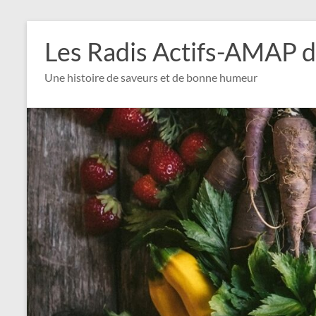
Aller
au
Les Radis Actifs-AMAP d
contenu
Une histoire de saveurs et de bonne humeur