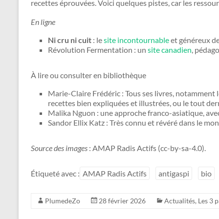
recettes éprouvées. Voici quelques pistes, car les ressour
En ligne
Ni cru ni cuit
: le
site incontournable
et généreux de 
Révolution Fermentation : un
site canadien
, pédago
À lire ou consulter en bibliothèque
Marie-Claire Frédéric : Tous ses livres, notamment 
recettes bien expliquées et illustrées, ou le tout de
Malika Nguon : une approche franco-asiatique, ave
Sandor Ellix Katz : Très connu et révéré dans le mond
Source des images
: AMAP Radis Actifs (cc-by-sa-4.0).
Étiqueté avec :
AMAP Radis Actifs
antigaspi
bio
PlumedeZo
28 février 2026
Actualités
,
Les 3 p